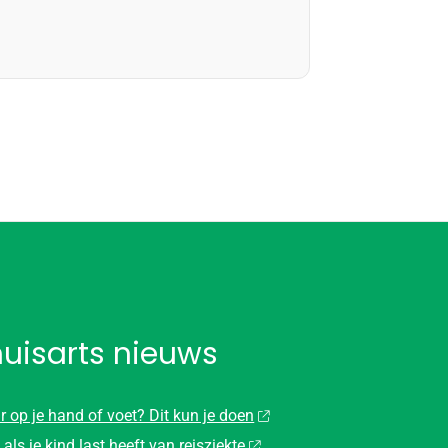
huisarts nieuws
r op je hand of voet? Dit kun je doen
 als je kind last heeft van reisziekte