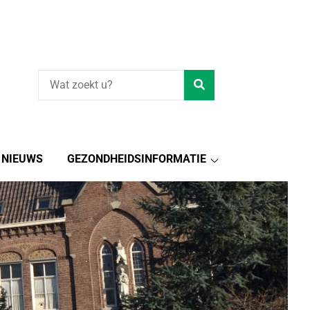
Zoeken
NIEUWS
GEZONDHEIDSINFORMATIE
verleners
Gezondheidsinform
menu
submenu