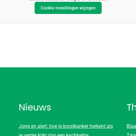
Cookie-instellingen wijzigen
Nieuws
T
Jong en alert: hoe je borstkanker herkent als
Blaa
je verder kijkt dan een knobbeltje
Tips