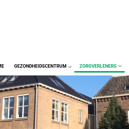
ME
GEZONDHEIDSCENTRUM
ZORGVERLENERS
Zorg
Gezondheidscentrum
sub
submenu