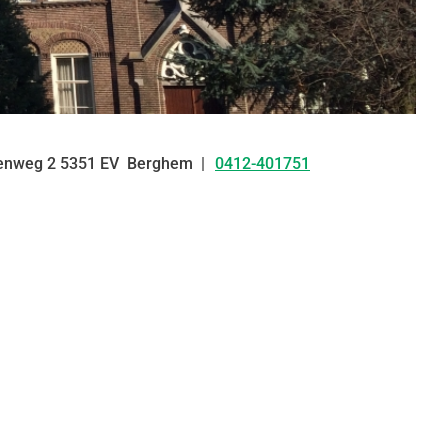
enweg
2
5351 EV
Berghem
0412-401751
Tel: